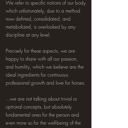
We refer to specific notions of our body
which unfortunately, due to a method
now defined, consolidated, and
metabolized, is overlooked by any
discipline at any level.
Precisely for these aspects, we are
happy to share with all our passion,
and humility, which we believe are the
ideal ingredients for continuous
professional growth and love for horses.
...we are not talking about trivial or
optional concepts, but absolutely
fundamental ones for the person and
even more so for the well-being of the