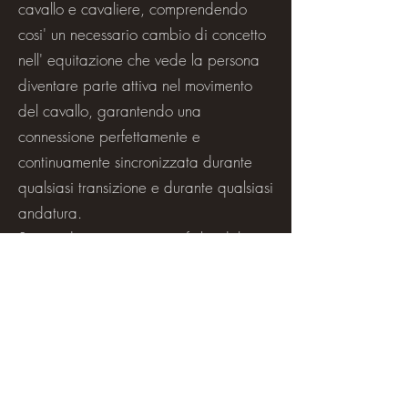
cavallo e cavaliere, comprendendo
cosi' un necessario cambio di concetto
nell' equitazione che vede la persona
diventare parte attiva nel movimento
del cavallo, garantendo una
connessione perfettamente e
continuamente sincronizzata durante
qualsiasi transizione e durante qualsiasi
andatura.
Si intendono nozioni specifiche del
nostro corpo che purtroppo per via di
un metodo ormai definito, consolidato e
metabolizzato vengono ignorate da
parte di qualsiasi disciplina e a
qualsiasi livello.
Proprio di questo, siamo felici di poter